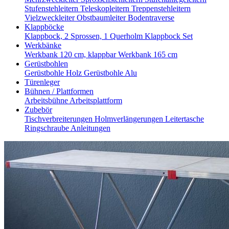
Stufenstehleitern
Teleskopleitern
Treppenstehleitern
Vielzweckleiter
Obstbaumleiter
Bodentraverse
Klappböcke
Klappbock, 2 Sprossen, 1 Querholm
Klappbock Set
Werkbänke
Werkbank 120 cm, klappbar
Werkbank 165 cm
Gerüstbohlen
Gerüstbohle Holz
Gerüstbohle Alu
Türenleger
Bühnen / Plattformen
Arbeitsbühne
Arbeitsplattform
Zubebör
Tischverbreiterungen
Holmverlängerungen
Leitertasche
Ringschraube
Anleitungen