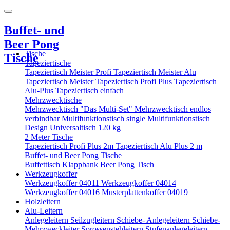
Buffet- und
Beer Pong
Tische
Tische
Tapeziertische
Tapeziertisch Meister Profi
Tapeziertisch Meister Alu
Tapeziertisch Meister
Tapeziertisch Profi Plus
Tapeziertisch
Alu-Plus
Tapeziertisch einfach
Mehrzwecktische
Mehrzwecktisch "Das Multi-Set"
Mehrzwecktisch endlos
verbindbar
Multifunktionstisch single
Multifunktionstisch
Design
Universaltisch 120 kg
2 Meter Tische
Tapeziertisch Profi Plus 2m
Tapeziertisch Alu Plus 2 m
Buffet- und Beer Pong Tische
Buffettisch
Klappbank
Beer Pong Tisch
Werkzeugkoffer
Werkzeugkoffer 04011
Werkzeugkoffer 04014
Werkzeugkoffer 04016
Musterplattenkoffer 04019
Holzleitern
Alu-Leitern
Anlegeleitern
Seilzugleitern
Schiebe- Anlegeleitern
Schiebe-
Mehrzweckleiter
Sprossenstehleitern
Stufenanlegeleitern