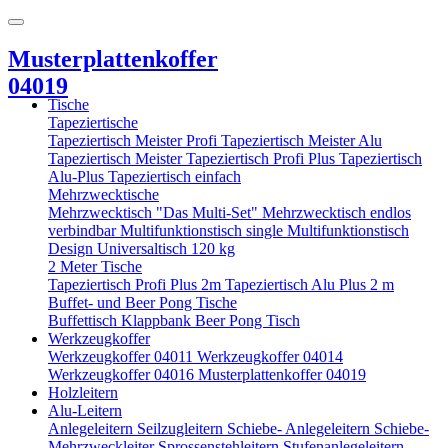
Musterplattenkoffer
04019
Tische
Tapeziertische
Tapeziertisch Meister Profi
Tapeziertisch Meister Alu
Tapeziertisch Meister
Tapeziertisch Profi Plus
Tapeziertisch
Alu-Plus
Tapeziertisch einfach
Mehrzwecktische
Mehrzwecktisch "Das Multi-Set"
Mehrzwecktisch endlos
verbindbar
Multifunktionstisch single
Multifunktionstisch
Design
Universaltisch 120 kg
2 Meter Tische
Tapeziertisch Profi Plus 2m
Tapeziertisch Alu Plus 2 m
Buffet- und Beer Pong Tische
Buffettisch
Klappbank
Beer Pong Tisch
Werkzeugkoffer
Werkzeugkoffer 04011
Werkzeugkoffer 04014
Werkzeugkoffer 04016
Musterplattenkoffer 04019
Holzleitern
Alu-Leitern
Anlegeleitern
Seilzugleitern
Schiebe- Anlegeleitern
Schiebe-
Mehrzweckleiter
Sprossenstehleitern
Stufenanlegeleitern