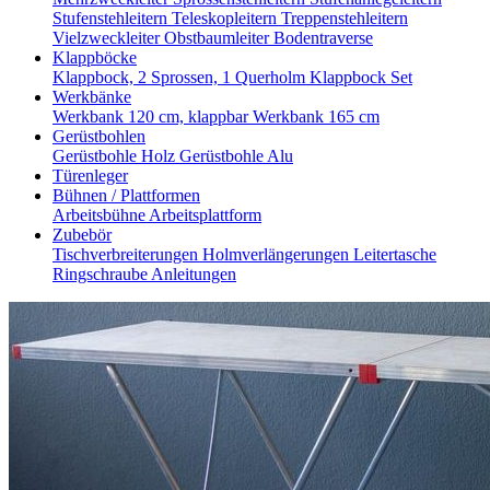
Stufenstehleitern
Teleskopleitern
Treppenstehleitern
Vielzweckleiter
Obstbaumleiter
Bodentraverse
Klappböcke
Klappbock, 2 Sprossen, 1 Querholm
Klappbock Set
Werkbänke
Werkbank 120 cm, klappbar
Werkbank 165 cm
Gerüstbohlen
Gerüstbohle Holz
Gerüstbohle Alu
Türenleger
Bühnen / Plattformen
Arbeitsbühne
Arbeitsplattform
Zubebör
Tischverbreiterungen
Holmverlängerungen
Leitertasche
Ringschraube
Anleitungen