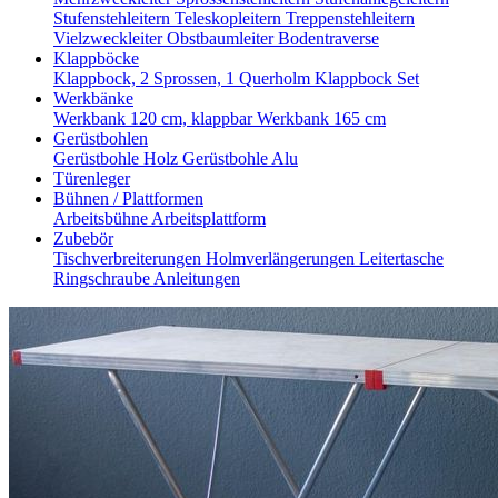
Stufenstehleitern
Teleskopleitern
Treppenstehleitern
Vielzweckleiter
Obstbaumleiter
Bodentraverse
Klappböcke
Klappbock, 2 Sprossen, 1 Querholm
Klappbock Set
Werkbänke
Werkbank 120 cm, klappbar
Werkbank 165 cm
Gerüstbohlen
Gerüstbohle Holz
Gerüstbohle Alu
Türenleger
Bühnen / Plattformen
Arbeitsbühne
Arbeitsplattform
Zubebör
Tischverbreiterungen
Holmverlängerungen
Leitertasche
Ringschraube
Anleitungen