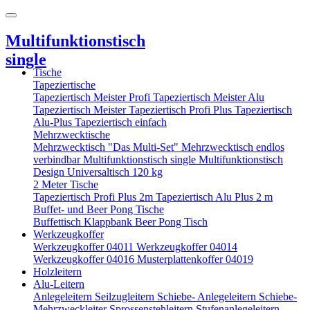
Multifunktionstisch
single
Tische
Tapeziertische
Tapeziertisch Meister Profi
Tapeziertisch Meister Alu
Tapeziertisch Meister
Tapeziertisch Profi Plus
Tapeziertisch
Alu-Plus
Tapeziertisch einfach
Mehrzwecktische
Mehrzwecktisch "Das Multi-Set"
Mehrzwecktisch endlos
verbindbar
Multifunktionstisch single
Multifunktionstisch
Design
Universaltisch 120 kg
2 Meter Tische
Tapeziertisch Profi Plus 2m
Tapeziertisch Alu Plus 2 m
Buffet- und Beer Pong Tische
Buffettisch
Klappbank
Beer Pong Tisch
Werkzeugkoffer
Werkzeugkoffer 04011
Werkzeugkoffer 04014
Werkzeugkoffer 04016
Musterplattenkoffer 04019
Holzleitern
Alu-Leitern
Anlegeleitern
Seilzugleitern
Schiebe- Anlegeleitern
Schiebe-
Mehrzweckleiter
Sprossenstehleitern
Stufenanlegeleitern