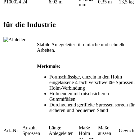
P100024
24
6,92 m
0,35 m
13,5 kg
mm
für die Industrie
Stabile Anlegeleiter für einfache und schnelle
Arbeiten.
Merkmale:
Formschlüssige, einzeln in den Holm
eingelassene 4-fach verschweißte Sprossen-
Holm-Verbindung
Holmenden mit rutschsicheren
Gummifüßen
Durchgehend geriffelte Sprossen sorgen für
sicheren und bequemen Stand
Anzahl
Länge
Maße
Maße
Art.-Nr
Gewicht
Sprossen
Anlegeleiter
Holm
aussen