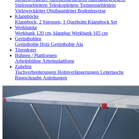
Stufenstehleitern
Teleskopleitern
Treppenstehleitern
Vielzweckleiter
Obstbaumleiter
Bodentraverse
Klappböcke
Klappbock, 2 Sprossen, 1 Querholm
Klappbock Set
Werkbänke
Werkbank 120 cm, klappbar
Werkbank 165 cm
Gerüstbohlen
Gerüstbohle Holz
Gerüstbohle Alu
Türenleger
Bühnen / Plattformen
Arbeitsbühne
Arbeitsplattform
Zubebör
Tischverbreiterungen
Holmverlängerungen
Leitertasche
Ringschraube
Anleitungen