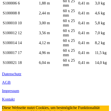
60 x 25
S100006
6
1,88 m
0,41 m
3,0 kg
mm
60 x 25
S100008
8
2,44 m
0,41 m
4,6 kg
mm
60 x 25
S100010
10
3,00 m
0,41 m
5,8 kg
mm
60 x 25
S100012
12
3,56 m
0,41 m
7,0 kg
mm
60 x 25
S100014
14
4,12 m
0,41 m
8,2 kg
mm
60 x 25
S100017
17
4,96 m
0,41 m
11,5 kg
mm
60 x 25
S100021
18
6,04 m
0,41 m
14,0 kg
mm
Datenschutz
AGB
Impressum
Kontakt
Diese Webseite nutzt Cookies, um bestmögliche Funktionalität