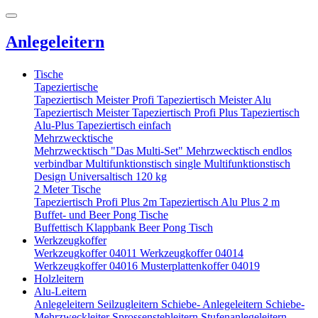
Anlegeleitern
Tische
Tapeziertische
Tapeziertisch Meister Profi
Tapeziertisch Meister Alu
Tapeziertisch Meister
Tapeziertisch Profi Plus
Tapeziertisch
Alu-Plus
Tapeziertisch einfach
Mehrzwecktische
Mehrzwecktisch "Das Multi-Set"
Mehrzwecktisch endlos
verbindbar
Multifunktionstisch single
Multifunktionstisch
Design
Universaltisch 120 kg
2 Meter Tische
Tapeziertisch Profi Plus 2m
Tapeziertisch Alu Plus 2 m
Buffet- und Beer Pong Tische
Buffettisch
Klappbank
Beer Pong Tisch
Werkzeugkoffer
Werkzeugkoffer 04011
Werkzeugkoffer 04014
Werkzeugkoffer 04016
Musterplattenkoffer 04019
Holzleitern
Alu-Leitern
Anlegeleitern
Seilzugleitern
Schiebe- Anlegeleitern
Schiebe-
Mehrzweckleiter
Sprossenstehleitern
Stufenanlegeleitern