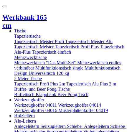
Werkbank 165
cm
Tische
Tapeziertische
Tapeziertisch Meister Profi
Tapeziertisch Meister Alu
Tapeziertisch Meister
Tapeziertisch Profi Plus
Tapeziertisch
Alu-Plus
Tapeziertisch einfach
Mehrzwecktische
Mehrzwecktisch "Das Multi-Set"
Mehrzwecktisch endlos
verbindbar
Multifunktionstisch single
Multifunktionstisch
Design
Universaltisch 120 kg
2 Meter Tische
Tapeziertisch Profi Plus 2m
Tapeziertisch Alu Plus 2 m
Buffet- und Beer Pong Tische
Buffettisch
Klappbank
Beer Pong Tisch
Werkzeugkoffer
Werkzeugkoffer 04011
Werkzeugkoffer 04014
Werkzeugkoffer 04016
Musterplattenkoffer 04019
Holzleitern
Alu-Leitern
Anlegeleitern
Seilzugleitern
Schiebe- Anlegeleitern
Schiebe-
Mehrzweckleiter
Sprossenstehleitern
Stufenanlegeleitern