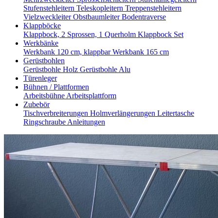
Stufenstehleitern
Teleskopleitern
Treppenstehleitern
Vielzweckleiter
Obstbaumleiter
Bodentraverse
Klappböcke
Klappbock, 2 Sprossen, 1 Querholm
Klappbock Set
Werkbänke
Werkbank 120 cm, klappbar
Werkbank 165 cm
Gerüstbohlen
Gerüstbohle Holz
Gerüstbohle Alu
Türenleger
Bühnen / Plattformen
Arbeitsbühne
Arbeitsplattform
Zubebör
Tischverbreiterungen
Holmverlängerungen
Leitertasche
Ringschraube
Anleitungen