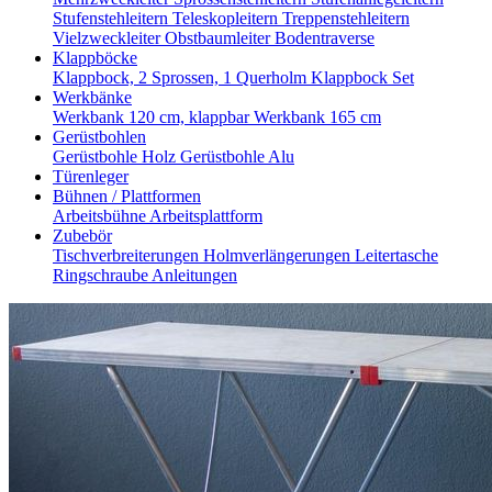
Stufenstehleitern
Teleskopleitern
Treppenstehleitern
Vielzweckleiter
Obstbaumleiter
Bodentraverse
Klappböcke
Klappbock, 2 Sprossen, 1 Querholm
Klappbock Set
Werkbänke
Werkbank 120 cm, klappbar
Werkbank 165 cm
Gerüstbohlen
Gerüstbohle Holz
Gerüstbohle Alu
Türenleger
Bühnen / Plattformen
Arbeitsbühne
Arbeitsplattform
Zubebör
Tischverbreiterungen
Holmverlängerungen
Leitertasche
Ringschraube
Anleitungen