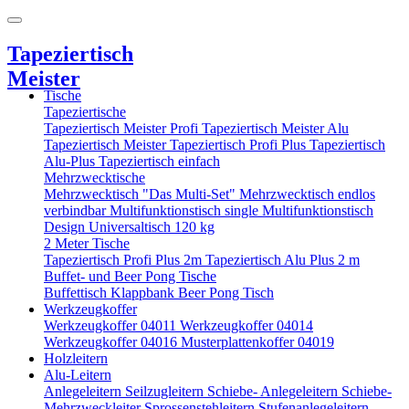
Tapeziertisch
Meister
Tische
Tapeziertische
Tapeziertisch Meister Profi
Tapeziertisch Meister Alu
Tapeziertisch Meister
Tapeziertisch Profi Plus
Tapeziertisch
Alu-Plus
Tapeziertisch einfach
Mehrzwecktische
Mehrzwecktisch "Das Multi-Set"
Mehrzwecktisch endlos
verbindbar
Multifunktionstisch single
Multifunktionstisch
Design
Universaltisch 120 kg
2 Meter Tische
Tapeziertisch Profi Plus 2m
Tapeziertisch Alu Plus 2 m
Buffet- und Beer Pong Tische
Buffettisch
Klappbank
Beer Pong Tisch
Werkzeugkoffer
Werkzeugkoffer 04011
Werkzeugkoffer 04014
Werkzeugkoffer 04016
Musterplattenkoffer 04019
Holzleitern
Alu-Leitern
Anlegeleitern
Seilzugleitern
Schiebe- Anlegeleitern
Schiebe-
Mehrzweckleiter
Sprossenstehleitern
Stufenanlegeleitern