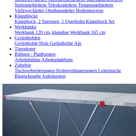
Stufenstehleitern
Teleskopleitern
Treppenstehleitern
Vielzweckleiter
Obstbaumleiter
Bodentraverse
Klappböcke
Klappbock, 2 Sprossen, 1 Querholm
Klappbock Set
Werkbänke
Werkbank 120 cm, klappbar
Werkbank 165 cm
Gerüstbohlen
Gerüstbohle Holz
Gerüstbohle Alu
Türenleger
Bühnen / Plattformen
Arbeitsbühne
Arbeitsplattform
Zubebör
Tischverbreiterungen
Holmverlängerungen
Leitertasche
Ringschraube
Anleitungen