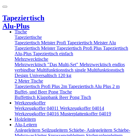
Tapeziertisch
Alu-Plus
Tische
Tapeziertische
Tapeziertisch Meister Profi
Tapeziertisch Meister Alu
Tapeziertisch Meister
Tapeziertisch Profi Plus
Tapeziertisch
Alu-Plus
Tapeziertisch einfach
Mehrzwecktische
Mehrzwecktisch "Das Multi-Set"
Mehrzwecktisch endlos
verbindbar
Multifunktionstisch single
Multifunktionstisch
Design
Universaltisch 120 kg
2 Meter Tische
Tapeziertisch Profi Plus 2m
Tapeziertisch Alu Plus 2 m
Buffet- und Beer Pong Tische
Buffettisch
Klappbank
Beer Pong Tisch
Werkzeugkoffer
Werkzeugkoffer 04011
Werkzeugkoffer 04014
Werkzeugkoffer 04016
Musterplattenkoffer 04019
Holzleitern
Alu-Leitern
Anlegeleitern
Seilzugleitern
Schiebe- Anlegeleitern
Schiebe-
Mehrzweckleiter
Sprossenstehleitern
Stufenanlegeleitern