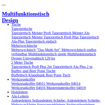
Multifunktionstisch
Design
Tische
Tapeziertische
Tapeziertisch Meister Profi
Tapeziertisch Meister Alu
Tapeziertisch Meister
Tapeziertisch Profi Plus
Tapeziertisch
Alu-Plus
Tapeziertisch einfach
Mehrzwecktische
Mehrzwecktisch "Das Multi-Set"
Mehrzwecktisch endlos
verbindbar
Multifunktionstisch single
Multifunktionstisch
Design
Universaltisch 120 kg
2 Meter Tische
Tapeziertisch Profi Plus 2m
Tapeziertisch Alu Plus 2 m
Buffet- und Beer Pong Tische
Buffettisch
Klappbank
Beer Pong Tisch
Werkzeugkoffer
Werkzeugkoffer 04011
Werkzeugkoffer 04014
Werkzeugkoffer 04016
Musterplattenkoffer 04019
Holzleitern
Alu-Leitern
Anlegeleitern
Seilzugleitern
Schiebe- Anlegeleitern
Schiebe-
Mehrzweckleiter
Sprossenstehleitern
Stufenanlegeleitern