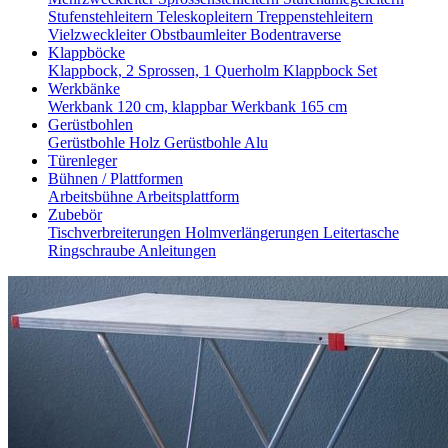
Stufenstehleitern
Teleskopleitern
Treppenstehleitern
Vielzweckleiter
Obstbaumleiter
Bodentraverse
Klappböcke
Klappbock, 2 Sprossen, 1 Querholm
Klappbock Set
Werkbänke
Werkbank 120 cm, klappbar
Werkbank 165 cm
Gerüstbohlen
Gerüstbohle Holz
Gerüstbohle Alu
Türenleger
Bühnen / Plattformen
Arbeitsbühne
Arbeitsplattform
Zubebör
Tischverbreiterungen
Holmverlängerungen
Leitertasche
Ringschraube
Anleitungen