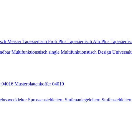
isch Meister
Tapeziertisch Profi Plus
Tapeziertisch Alu-Plus
Tapeziertis
indbar
Multifunktionstisch single
Multifunktionstisch Design
Universalt
r 04016
Musterplattenkoffer 04019
ehrzweckleiter
Sprossenstehleitern
Stufenanlegeleitern
Stufenstehleiter