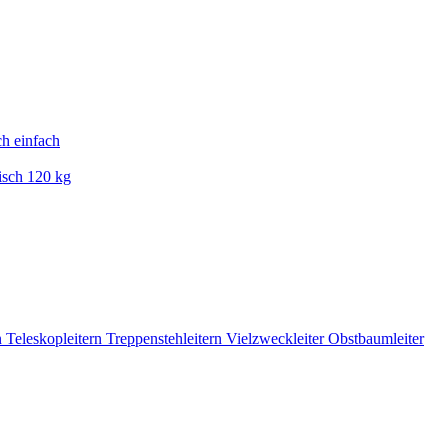
ch einfach
isch 120 kg
n
Teleskopleitern
Treppenstehleitern
Vielzweckleiter
Obstbaumleiter