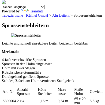
Powered by
Translate
Tapeziertische - Kühnel GmbH
>
Alu-Leitern
> Sprossenstehleitern
Sprossenstehleitern
Leichte und schnell einsetzbare Leiter, beidseitig begehbar.
Merkmale:
4-fach verschweißte Sprossen
Sprossen in den Holm eingelassen
Holm mit zwei Stegen
Rutschsichere Gummifüße
Durchgehend geriffelte Sprossen
Stabiles, 3-fach am Holm vernietetes Stahlgelenk
Anzahl
Höhe
Maße
Maße
Art.-Nr
Gewicht
Sprossen
Stehleiter
aussen
Holm
65 x 20
S800004
2 x 4
1,16 m
0,54 m
5,5 kg
mm