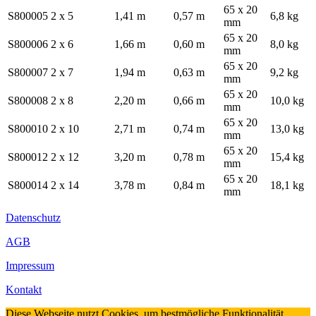
65 x 20
S800005
2 x 5
1,41 m
0,57 m
6,8 kg
mm
65 x 20
S800006
2 x 6
1,66 m
0,60 m
8,0 kg
mm
65 x 20
S800007
2 x 7
1,94 m
0,63 m
9,2 kg
mm
65 x 20
S800008
2 x 8
2,20 m
0,66 m
10,0 kg
mm
65 x 20
S800010
2 x 10
2,71 m
0,74 m
13,0 kg
mm
65 x 20
S800012
2 x 12
3,20 m
0,78 m
15,4 kg
mm
65 x 20
S800014
2 x 14
3,78 m
0,84 m
18,1 kg
mm
Datenschutz
AGB
Impressum
Kontakt
Diese Webseite nutzt Cookies, um bestmögliche Funktionalität