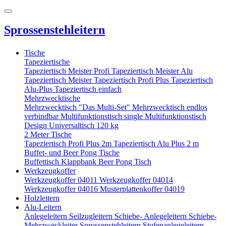
Sprossenstehleitern
Tische
Tapeziertische
Tapeziertisch Meister Profi
Tapeziertisch Meister Alu
Tapeziertisch Meister
Tapeziertisch Profi Plus
Tapeziertisch
Alu-Plus
Tapeziertisch einfach
Mehrzwecktische
Mehrzwecktisch "Das Multi-Set"
Mehrzwecktisch endlos
verbindbar
Multifunktionstisch single
Multifunktionstisch
Design
Universaltisch 120 kg
2 Meter Tische
Tapeziertisch Profi Plus 2m
Tapeziertisch Alu Plus 2 m
Buffet- und Beer Pong Tische
Buffettisch
Klappbank
Beer Pong Tisch
Werkzeugkoffer
Werkzeugkoffer 04011
Werkzeugkoffer 04014
Werkzeugkoffer 04016
Musterplattenkoffer 04019
Holzleitern
Alu-Leitern
Anlegeleitern
Seilzugleitern
Schiebe- Anlegeleitern
Schiebe-
Mehrzweckleiter
Sprossenstehleitern
Stufenanlegeleitern