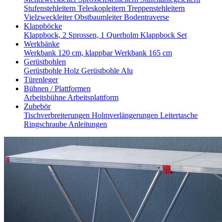
Stufenstehleitern
Teleskopleitern
Treppenstehleitern
Vielzweckleiter
Obstbaumleiter
Bodentraverse
Klappböcke
Klappbock, 2 Sprossen, 1 Querholm
Klappbock Set
Werkbänke
Werkbank 120 cm, klappbar
Werkbank 165 cm
Gerüstbohlen
Gerüstbohle Holz
Gerüstbohle Alu
Türenleger
Bühnen / Plattformen
Arbeitsbühne
Arbeitsplattform
Zubebör
Tischverbreiterungen
Holmverlängerungen
Leitertasche
Ringschraube
Anleitungen