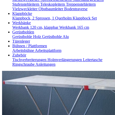
Stufenstehleitern
Teleskopleitern
Treppenstehleitern
Vielzweckleiter
Obstbaumleiter
Bodentraverse
Klappböcke
Klappbock, 2 Sprossen, 1 Querholm
Klappbock Set
Werkbänke
Werkbank 120 cm, klappbar
Werkbank 165 cm
Gerüstbohlen
Gerüstbohle Holz
Gerüstbohle Alu
Türenleger
Bühnen / Plattformen
Arbeitsbühne
Arbeitsplattform
Zubebör
Tischverbreiterungen
Holmverlängerungen
Leitertasche
Ringschraube
Anleitungen