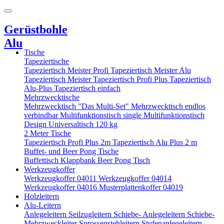
Gerüstbohle
Alu
Tische
Tapeziertische
Tapeziertisch Meister Profi
Tapeziertisch Meister Alu
Tapeziertisch Meister
Tapeziertisch Profi Plus
Tapeziertisch
Alu-Plus
Tapeziertisch einfach
Mehrzwecktische
Mehrzwecktisch "Das Multi-Set"
Mehrzwecktisch endlos
verbindbar
Multifunktionstisch single
Multifunktionstisch
Design
Universaltisch 120 kg
2 Meter Tische
Tapeziertisch Profi Plus 2m
Tapeziertisch Alu Plus 2 m
Buffet- und Beer Pong Tische
Buffettisch
Klappbank
Beer Pong Tisch
Werkzeugkoffer
Werkzeugkoffer 04011
Werkzeugkoffer 04014
Werkzeugkoffer 04016
Musterplattenkoffer 04019
Holzleitern
Alu-Leitern
Anlegeleitern
Seilzugleitern
Schiebe- Anlegeleitern
Schiebe-
Mehrzweckleiter
Sprossenstehleitern
Stufenanlegeleitern