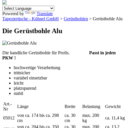
Powered by
Translate
Tapeziertische - Kühnel GmbH
>
Gerüstbohlen
> Gerüstbohle Alu
Die Gerüstbohle Alu
Die handliche Gerüstbohle für Profis.
Passt in jeden
PKW !
hochwertige Verarbeitung
trittsicher
variabel einsetzbar
leicht
platzsparend
stabil
Art.-
Länge
Breite
Belastung
Gewicht
Nr
von ca. 174 bis ca. 298
ca. 30
max. 200
05012
ca. 11,4 kg
cm
cm
kg
von ca. 204 bis ca. 350
ca. 30
max. 200
ca. 13,2