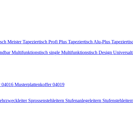
isch Meister
Tapeziertisch Profi Plus
Tapeziertisch Alu-Plus
Tapeziertis
indbar
Multifunktionstisch single
Multifunktionstisch Design
Universalt
r 04016
Musterplattenkoffer 04019
ehrzweckleiter
Sprossenstehleitern
Stufenanlegeleitern
Stufenstehleiter