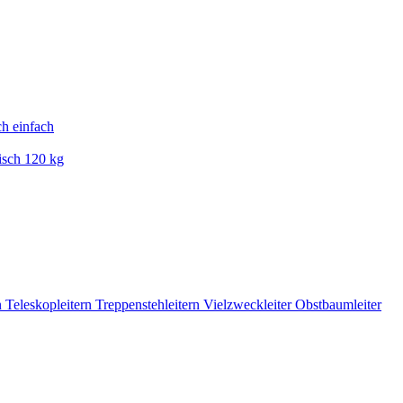
ch einfach
isch 120 kg
n
Teleskopleitern
Treppenstehleitern
Vielzweckleiter
Obstbaumleiter