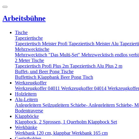
Arbeitsbühne
Tische
Tapeziertische
Tapeziertisch Meister Profi
Tapeziertisch Meister Alu
Tapeziert
Mehrzwecktische
Mehrzwecktisch "Das Multi-Set"
Mehrzwecktisch endlos verb
2 Meter Tische
Tapeziertisch Profi Plus 2m
Tapeziertisch Alu Plus 2 m
Buffet- und Beer Pong Tische
Buffettisch
Klappbank
Beer Pong Tisch
Werkzeugkoffer
Werkzeugkoffer 04011
Werkzeugkoffer 04014
Werkzeugkoffe
Holzleitern
Alu-Leitern
Anlegeleitern
Seilzugleitern
Schiebe- Anlegeleitern
Schiebe- M
Bodentraverse
Klappböcke
Klappbock, 2 Sprossen, 1 Querholm
Klappbock Set
Werkbänke
Werkbank 120 cm, klappbar
Werkbank 165 cm
Gerüstbohlen