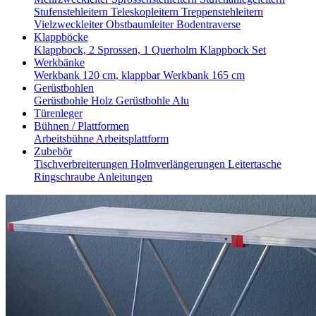
Stufenstehleitern
Teleskopleitern
Treppenstehleitern
Vielzweckleiter
Obstbaumleiter
Bodentraverse
Klappböcke
Klappbock, 2 Sprossen, 1 Querholm
Klappbock Set
Werkbänke
Werkbank 120 cm, klappbar
Werkbank 165 cm
Gerüstbohlen
Gerüstbohle Holz
Gerüstbohle Alu
Türenleger
Bühnen / Plattformen
Arbeitsbühne
Arbeitsplattform
Zubebör
Tischverbreiterungen
Holmverlängerungen
Leitertasche
Ringschraube
Anleitungen