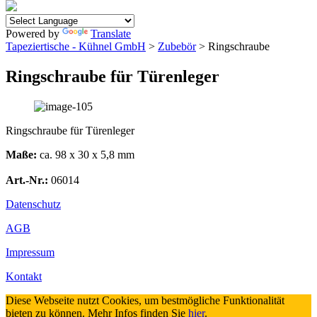
Powered by
Translate
Tapeziertische - Kühnel GmbH
>
Zubebör
> Ringschraube
Ringschraube für Türenleger
Ringschraube für Türenleger
Maße:
ca. 98 x 30 x 5,8 mm
Art.-Nr.:
06014
Datenschutz
AGB
Impressum
Kontakt
Diese Webseite nutzt Cookies, um bestmögliche Funktionalität
bieten zu können. Mehr Infos finden Sie
hier
.