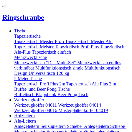
Ringschraube
Tische
Tapeziertische
Tapeziertisch Meister Profi
Tapeziertisch Meister Alu
Tapeziertisch Meister
Tapeziertisch Profi Plus
Tapeziertisch
Alu-Plus
Tapeziertisch einfach
Mehrzwecktische
Mehrzwecktisch "Das Multi-Set"
Mehrzwecktisch endlos
verbindbar
Multifunktionstisch single
Multifunktionstisch
Design
Universaltisch 120 kg
2 Meter Tische
Tapeziertisch Profi Plus 2m
Tapeziertisch Alu Plus 2 m
Buffet- und Beer Pong Tische
Buffettisch
Klappbank
Beer Pong Tisch
Werkzeugkoffer
Werkzeugkoffer 04011
Werkzeugkoffer 04014
Werkzeugkoffer 04016
Musterplattenkoffer 04019
Holzleitern
Alu-Leitern
Anlegeleitern
Seilzugleitern
Schiebe- Anlegeleitern
Schiebe-
Mehrzweckleiter
Sprossenstehleitern
Stufenanlegeleitern