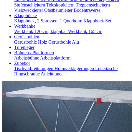
Stufenstehleitern
Teleskopleitern
Treppenstehleitern
Vielzweckleiter
Obstbaumleiter
Bodentraverse
Klappböcke
Klappbock, 2 Sprossen, 1 Querholm
Klappbock Set
Werkbänke
Werkbank 120 cm, klappbar
Werkbank 165 cm
Gerüstbohlen
Gerüstbohle Holz
Gerüstbohle Alu
Türenleger
Bühnen / Plattformen
Arbeitsbühne
Arbeitsplattform
Zubebör
Tischverbreiterungen
Holmverlängerungen
Leitertasche
Ringschraube
Anleitungen