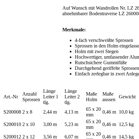
Auf Wunsch mit Wandrollen Nr. LZ 2600
abnehmbarer Bodentraverse LZ 260008 
Merkmale:
4-fach verschweißte Sprossen
Sprossen in den Holm eingelass
Holm mit zwei Stegen
Hochwertiger, umfassender Alum
Rutschsichere Gummifüße
Durchgehend geriffelte Sprossen
Einfach zerlegbar in zwei Anlege
Länge
Länge
Anzahl
Maße
Maße
Art.-Nr
Leiter 1
Leiter 2
Gewicht
Sprossen
Holm
aussen
tlg.
tlg.
65 x 20
S200008
2 x 8
2,44 m
4,13 m
0,46 m
10,0 kg
mm
65 x 20
S200010
2 x 10
3,00 m
5,23 m
0,46 m
12,5 kg
mm
65 x 20
S200012
2 x 12
3,56 m
6,07 m
0,46 m
14,5 kg