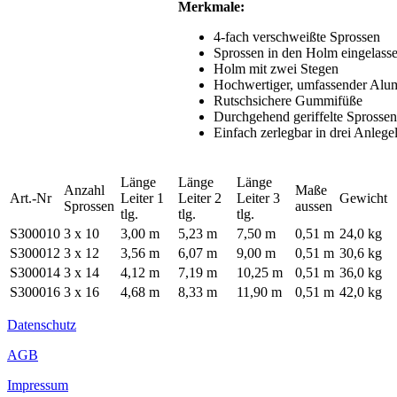
Merkmale:
4-fach verschweißte Sprossen
Sprossen in den Holm eingelass
Holm mit zwei Stegen
Hochwertiger, umfassender Alum
Rutschsichere Gummifüße
Durchgehend geriffelte Sprossen
Einfach zerlegbar in drei Anlegel
Länge
Länge
Länge
Anzahl
Maße
Art.-Nr
Leiter 1
Leiter 2
Leiter 3
Gewicht
Sprossen
aussen
tlg.
tlg.
tlg.
S300010
3 x 10
3,00 m
5,23 m
7,50 m
0,51 m
24,0 kg
S300012
3 x 12
3,56 m
6,07 m
9,00 m
0,51 m
30,6 kg
S300014
3 x 14
4,12 m
7,19 m
10,25 m
0,51 m
36,0 kg
S300016
3 x 16
4,68 m
8,33 m
11,90 m
0,51 m
42,0 kg
Datenschutz
AGB
Impressum