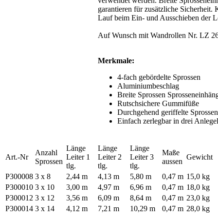
verwendet werden. Breite Sprossenein
garantieren für zusätzliche Sicherheit.
Lauf beim Ein- und Ausschieben der Le
Auf Wunsch mit Wandrollen Nr. LZ 26
Merkmale:
4-fach gebördelte Sprossen
Aluminiumbeschlag
Breite Sprossen Sprosseneinhän
Rutschsichere Gummifüße
Durchgehend geriffelte Sprossen
Einfach zerlegbar in drei Anlegel
Länge
Länge
Länge
Anzahl
Maße
Art.-Nr
Leiter 1
Leiter 2
Leiter 3
Gewicht
Sprossen
aussen
tlg.
tlg.
tlg.
P300008
3 x 8
2,44 m
4,13 m
5,80 m
0,47 m
15,0 kg
P300010
3 x 10
3,00 m
4,97 m
6,96 m
0,47 m
18,0 kg
P300012
3 x 12
3,56 m
6,09 m
8,64 m
0,47 m
23,0 kg
P300014
3 x 14
4,12 m
7,21 m
10,29 m
0,47 m
28,0 kg