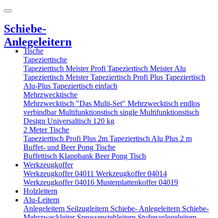
Schiebe-
Anlegeleitern
Tische
Tapeziertische
Tapeziertisch Meister Profi
Tapeziertisch Meister Alu
Tapeziertisch Meister
Tapeziertisch Profi Plus
Tapeziertisch
Alu-Plus
Tapeziertisch einfach
Mehrzwecktische
Mehrzwecktisch "Das Multi-Set"
Mehrzwecktisch endlos
verbindbar
Multifunktionstisch single
Multifunktionstisch
Design
Universaltisch 120 kg
2 Meter Tische
Tapeziertisch Profi Plus 2m
Tapeziertisch Alu Plus 2 m
Buffet- und Beer Pong Tische
Buffettisch
Klappbank
Beer Pong Tisch
Werkzeugkoffer
Werkzeugkoffer 04011
Werkzeugkoffer 04014
Werkzeugkoffer 04016
Musterplattenkoffer 04019
Holzleitern
Alu-Leitern
Anlegeleitern
Seilzugleitern
Schiebe- Anlegeleitern
Schiebe-
Mehrzweckleiter
Sprossenstehleitern
Stufenanlegeleitern