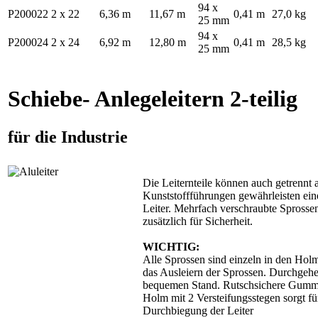
94 x
P200022
2 x 22
6,36 m
11,67 m
0,41 m
27,0 kg
25 mm
94 x
P200024
2 x 24
6,92 m
12,80 m
0,41 m
28,5 kg
25 mm
Schiebe- Anlegeleitern 2-teilig
für die Industrie
Die Leiternteile können auch getrennt 
Kunststoffführungen gewährleisten ein
Leiter. Mehrfach verschraubte Spross
zusätzlich für Sicherheit.
WICHTIG:
Alle Sprossen sind einzeln in den Holm
das Ausleiern der Sprossen. Durchgehen
bequemen Stand. Rutschsichere Gummif
Holm mit 2 Versteifungsstegen sorgt für
Durchbiegung der Leiter