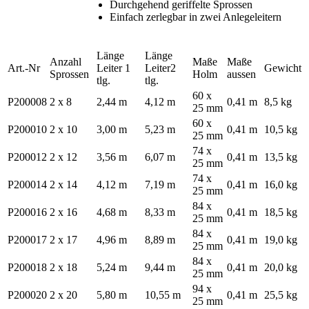
Durchgehend geriffelte Sprossen
Einfach zerlegbar in zwei Anlegeleitern
Länge
Länge
Anzahl
Maße
Maße
Art.-Nr
Leiter 1
Leiter2
Gewicht
Sprossen
Holm
aussen
tlg.
tlg.
60 x
P200008
2 x 8
2,44 m
4,12 m
0,41 m
8,5 kg
25 mm
60 x
P200010
2 x 10
3,00 m
5,23 m
0,41 m
10,5 kg
25 mm
74 x
P200012
2 x 12
3,56 m
6,07 m
0,41 m
13,5 kg
25 mm
74 x
P200014
2 x 14
4,12 m
7,19 m
0,41 m
16,0 kg
25 mm
84 x
P200016
2 x 16
4,68 m
8,33 m
0,41 m
18,5 kg
25 mm
84 x
P200017
2 x 17
4,96 m
8,89 m
0,41 m
19,0 kg
25 mm
84 x
P200018
2 x 18
5,24 m
9,44 m
0,41 m
20,0 kg
25 mm
94 x
P200020
2 x 20
5,80 m
10,55 m
0,41 m
25,5 kg
25 mm