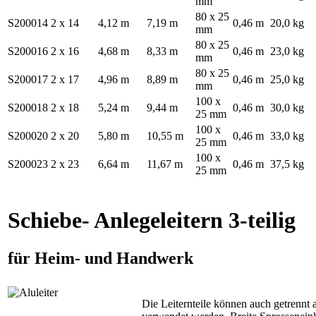
mm
80 x 25
S200014
2 x 14
4,12 m
7,19 m
0,46 m
20,0 kg
mm
80 x 25
S200016
2 x 16
4,68 m
8,33 m
0,46 m
23,0 kg
mm
80 x 25
S200017
2 x 17
4,96 m
8,89 m
0,46 m
25,0 kg
mm
100 x
S200018
2 x 18
5,24 m
9,44 m
0,46 m
30,0 kg
25 mm
100 x
S200020
2 x 20
5,80 m
10,55 m
0,46 m
33,0 kg
25 mm
100 x
S200023
2 x 23
6,64 m
11,67 m
0,46 m
37,5 kg
25 mm
Schiebe- Anlegeleitern 3-teilig
für Heim- und Handwerk
Die Leiternteile können auch getrennt a