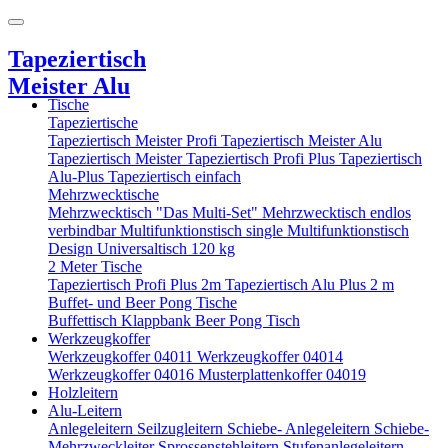
Tapeziertisch
Meister Alu
Tische
Tapeziertische
Tapeziertisch Meister Profi
Tapeziertisch Meister Alu
Tapeziertisch Meister
Tapeziertisch Profi Plus
Tapeziertisch
Alu-Plus
Tapeziertisch einfach
Mehrzwecktische
Mehrzwecktisch "Das Multi-Set"
Mehrzwecktisch endlos
verbindbar
Multifunktionstisch single
Multifunktionstisch
Design
Universaltisch 120 kg
2 Meter Tische
Tapeziertisch Profi Plus 2m
Tapeziertisch Alu Plus 2 m
Buffet- und Beer Pong Tische
Buffettisch
Klappbank
Beer Pong Tisch
Werkzeugkoffer
Werkzeugkoffer 04011
Werkzeugkoffer 04014
Werkzeugkoffer 04016
Musterplattenkoffer 04019
Holzleitern
Alu-Leitern
Anlegeleitern
Seilzugleitern
Schiebe- Anlegeleitern
Schiebe-
Mehrzweckleiter
Sprossenstehleitern
Stufenanlegeleitern