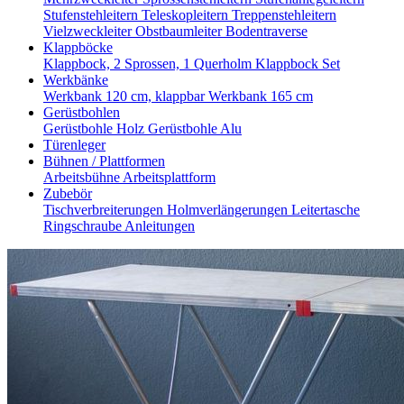
Stufenstehleitern
Teleskopleitern
Treppenstehleitern
Vielzweckleiter
Obstbaumleiter
Bodentraverse
Klappböcke
Klappbock, 2 Sprossen, 1 Querholm
Klappbock Set
Werkbänke
Werkbank 120 cm, klappbar
Werkbank 165 cm
Gerüstbohlen
Gerüstbohle Holz
Gerüstbohle Alu
Türenleger
Bühnen / Plattformen
Arbeitsbühne
Arbeitsplattform
Zubebör
Tischverbreiterungen
Holmverlängerungen
Leitertasche
Ringschraube
Anleitungen